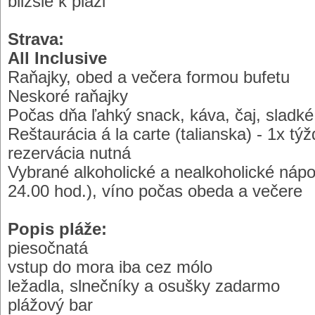
bližšie k pláži
Strava:
All Inclusive
Raňajky, obed a večera formou bufetu
Neskoré raňajky
Počas dňa ľahký snack, káva, čaj, sladké
Reštaurácia á la carte (talianska) - 1x t
rezervácia nutná
Vybrané alkoholické a nealkoholické nápo
24.00 hod.), víno počas obeda a večere
Popis pláže:
piesočnatá
vstup do mora iba cez mólo
ležadla, slnečníky a osušky zadarmo
plážový bar