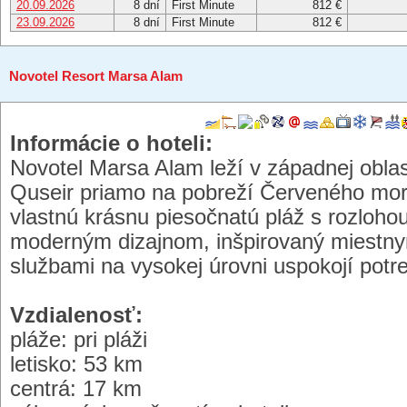
20.09.2026
8 dní
First Minute
812 €
23.09.2026
8 dní
First Minute
812 €
Novotel Resort Marsa Alam
Informácie o hoteli:
Novotel Marsa Alam leží v západnej oblas
Quseir priamo na pobreží Červeného mo
vlastnú krásnu piesočnatú pláž s rozloho
moderným dizajnom, inšpirovaný miestny
službami na vysokej úrovni uspokojí potre
Vzdialenosť:
pláže: pri pláži
letisko: 53 km
centrá: 17 km