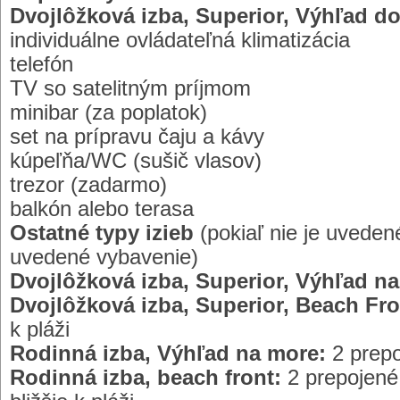
Dvojlôžková izba, Superior, Výhľad d
individuálne ovládateľná klimatizácia
telefón
TV so satelitným príjmom
minibar (za poplatok)
set na prípravu čaju a kávy
kúpeľňa/WC (sušič vlasov)
trezor (zadarmo)
balkón alebo terasa
Ostatné typy izieb
(pokiaľ nie je uveden
uvedené vybavenie)
Dvojlôžková izba, Superior, Výhľad n
Dvojlôžková izba, Superior, Beach Fro
k pláži
Rodinná izba, Výhľad na more:
2 prepo
Rodinná izba, beach front:
2 prepojené 