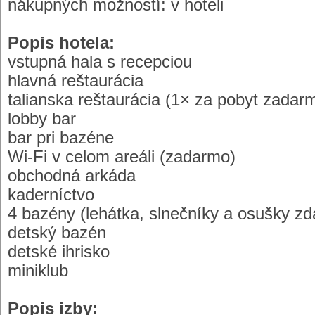
nákupných možností: v hoteli
Popis hotela:
vstupná hala s recepciou
hlavná reštaurácia
talianska reštaurácia (1× za pobyt zadar
lobby bar
bar pri bazéne
Wi-Fi v celom areáli (zadarmo)
obchodná arkáda
kaderníctvo
4 bazény (lehátka, slnečníky a osušky z
detský bazén
detské ihrisko
miniklub
Popis izby: