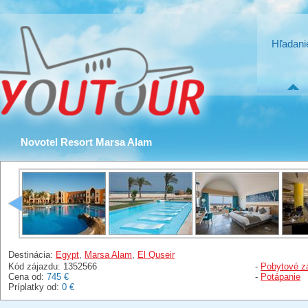
Hľadani
Novotel Resort Marsa Alam
Destinácia:
Egypt
,
Marsa Alam
,
El Quseir
Kód zájazdu: 1352566
-
Pobytové z
Cena od:
745 €
-
Potápanie
Príplatky od:
0 €