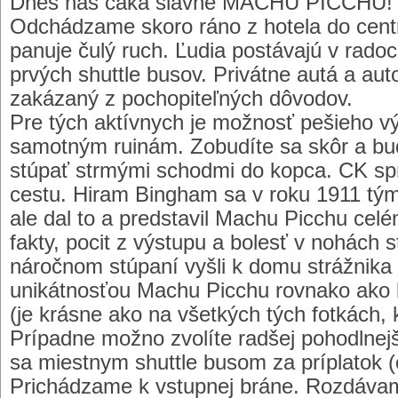
Dnes nás čaká slávne MACHU PICCHU! Z
Odchádzame skoro ráno z hotela do cent
panuje čulý ruch. Ľudia postávajú v rado
prvých shuttle busov. Privátne autá a au
zakázaný z pochopiteľných dôvodov.
Pre tých aktívnych je možnosť pešieho v
samotným ruinám. Zobudíte sa skôr a bud
stúpať strmými schodmi do kopca. CK sp
cestu. Hiram Bingham sa v roku 1911 tým
ale dal to a predstavil Machu Picchu celé
fakty, pocit z výstupu a bolesť v nohách st
náročnom stúpaní vyšli k domu strážnika 
unikátnosťou Machu Picchu rovnako ako 
(je krásne ako na všetkých tých fotkách, k
Prípadne možno zvolíte radšej pohodlnejši
sa miestnym shuttle busom za príplatok 
Prichádzame k vstupnej bráne. Rozdávame