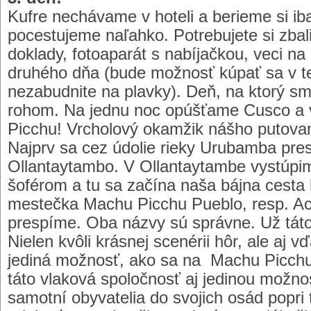
Kufre nechávame v hoteli a berieme si ib
pocestujeme naľahko. Potrebujete si zbal
doklady, fotoaparát s nabíjačkou, veci na
druhého dňa (bude možnosť kúpať sa v t
nezabudnite na plavky). Deň, na ktorý sme 
rohom. Na jednu noc opúšťame Cusco a
Picchu! Vrcholový okamžik nášho putovan
Najprv sa cez údolie rieky Urubamba pr
Ollantaytambo. V Ollantaytambe vystúpim
šoférom a tu sa začína naša bájna cesta
mestečka Machu Picchu Pueblo, resp. Ac
prespíme. Oba názvy sú správne. Už táto 
Nielen kvôli krásnej scenérii hôr, ale aj 
jediná možnosť, ako sa na Machu Picchu 
táto vlaková spoločnosť aj jedinou možn
samotní obyvatelia do svojich osád popri 