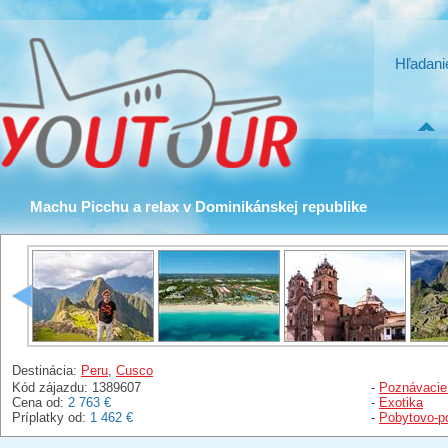
Hľadani
Machu Picchu a relax v Dominikánskej republike
Destinácia:
Peru
,
Cusco
Kód zájazdu: 1389607
-
Poznávacie
Cena od:
2 763 €
-
Exotika
Príplatky od:
1 462 €
-
Pobytovo-p