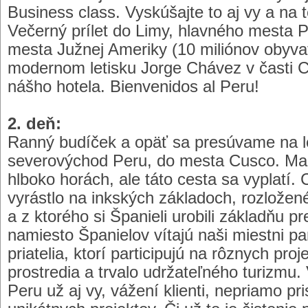
Business class. Vyskúšajte to aj vy a na t
Večerný prílet do Limy, hlavného mesta 
mesta Južnej Ameriky (10 miliónov obyva
modernom letisku Jorge Chávez v časti C
nášho hotela. Bienvenidos al Peru!
2. deň:
Ranný budíček a opäť sa presúvame na le
severovýchod Peru, do mesta Cusco. Mac
hlboko horách, ale táto cesta sa vyplatí.
vyrástlo na inkských základoch, rozložené
a z ktorého si Španieli urobili základňu pr
namiesto Španielov vítajú naši miestni pa
priatelia, ktorí participujú na rôznych pr
prostredia a trvalo udržateľného turizmu
Peru už aj vy, vážení klienti, nepriamo p