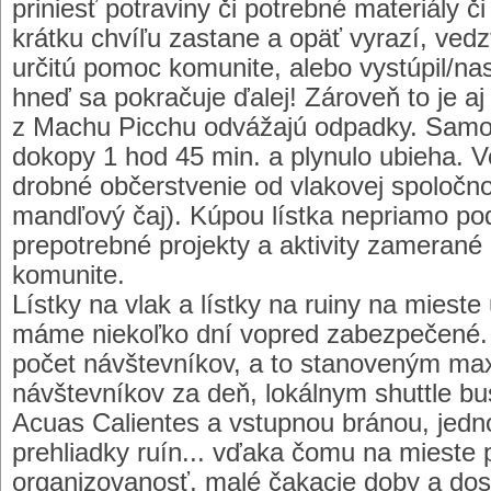
priniesť potraviny či potrebné materiály č
krátku chvíľu zastane a opäť vyrazí, vedz
určitú pomoc komunite, alebo vystúpil/na
hneď sa pokračuje ďalej! Zároveň to je aj
z Machu Picchu odvážajú odpadky. Samot
dokopy 1 hod 45 min. a plynulo ubieha. 
drobné občerstvenie od vlakovej spoločno
mandľový čaj). Kúpou lístka nepriamo po
prepotrebné projekty a aktivity zamerané n
komunite.
Lístky na vlak a lístky na ruiny na mieste
máme niekoľko dní vopred zabezpečené.
počet návštevníkov, a to stanoveným m
návštevníkov za deň, lokálnym shuttle 
Acuas Calientes a vstupnou bránou, je
prehliadky ruín... vďaka čomu na mieste 
organizovanosť, malé čakacie doby a dost