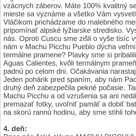
vzácnych záberov. Máte 100% kvalitný se
mieste sa vyznáme a všetko Vám vysvetl
Vláčikom prichádzame do malebného mes
pripomínať alpské lyžiarske stredisko. Vy
nás. Oproti Cuscu sme zišli o vyše tisíc 
nám v Machu Picchu Pueblo dýcha veľmi 
termálne pramene? Plavky sme si pribalili
Aguas Calientes, kvôli termálnym prameň
padnú po celom dni. Očakávania narastaj
Jeden pohárik pred spaním, aby nám P
druhý deň zabezpečila pekné počasie. Ta
Machu Picchu a od vzrušenia sa ani nedá
premazať fotky, uvoľniť pamäť a dobiť ba
na skorú rannú hodinu, aby sme stihli toho
4. deň: