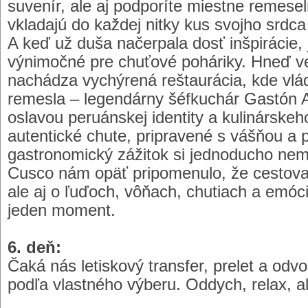
suvenír, ale aj podporíte miestne remesel
vkladajú do každej nitky kus svojho srdca 
A keď už duša načerpala dosť inšpirácie, j
výnimočné pre chuťové poháriky. Hneď v
nachádza vychýrená reštaurácia, kde vlá
remesla – legendárny šéfkuchár Gastón A
oslavou peruánskej identity a kulinárske
autentické chute, pripravené s vášňou a 
gastronomický zážitok si jednoducho nem
Cusco nám opäť pripomenulo, že cestovan
ale aj o ľuďoch, vôňach, chutiach a emó
jeden moment.
6. deň:
Čaká nás letiskový transfer, prelet a odv
podľa vlastného výberu. Oddych, relax, all