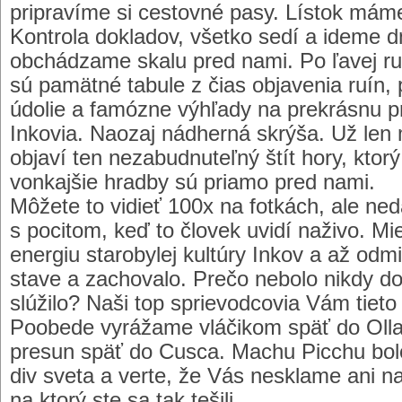
pripravíme si cestovné pasy. Lístok mám
Kontrola dokladov, všetko sedí a ideme
obchádzame skalu pred nami. Po ľavej ru
sú pamätné tabule z čias objavenia ruín,
údolie a famózne výhľady na prekrásnu prí
Inkovia. Naozaj nádherná skrýša. Už len
objaví ten nezabudnuteľný štít hory, ktorý 
vonkajšie hradby sú priamo pred nami.
Môžete to vidieť 100x na fotkách, ale ne
s pocitom, keď to človek uvidí naživo. Mie
energiu starobylej kultúry Inkov a až od
stave a zachovalo. Prečo nebolo nikdy d
slúžilo? Naši top sprievodcovia Vám tiet
Poobede vyrážame vláčikom späť do Oll
presun späť do Cusca. Machu Picchu bol
div sveta a verte, že Vás nesklame ani 
na ktorý ste sa tak tešili.