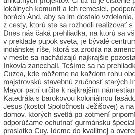
unikátnych projektov. Či už to je čistenie
lokálnych komunít a ich remesiel, podpor
horách Ánd, aby sa im dostalo vzdelania,
z cesty, ktorú ste sa rozhodli realizovať s
Dnes nás čaká prehliadka, na ktorú sa vš
v preklade pupok sveta, je bývalé centrum
indiánskej ríše, ktorá sa zrodila na amer
v meste sa nachádzajú najkrajšie pozosta
Inkovia zanechali. Tešíme sa na prehliadk
Cuzca, kde môžeme na každom rohu obd
majstrovskú stavebnú zručnosť starých I
Mayor patrí určite k najkrajším námesti
Katedrála s barokovou koloniálnou fasád
Jesus (kostol Spoločnosti Ježišovej) a n
domov, ktorých svetlá po zotmení pripomí
odporúčame ochutnať gurmánsku špeciali
prasiatko Cuy. Ideme do kvalitnej a overe