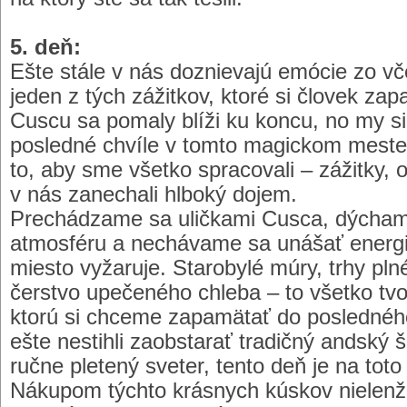
5. deň:
Ešte stále v nás doznievajú emócie zo vče
jeden z tých zážitkov, ktoré si človek za
Cuscu sa pomaly blíži ku koncu, no my si
posledné chvíle v tomto magickom meste
to, aby sme všetko spracovali – zážitky, o
v nás zanechali hlboký dojem.
Prechádzame sa uličkami Cusca, dýcham
atmosféru a nechávame sa unášať energiou
miesto vyžaruje. Starobylé múry, trhy pln
čerstvo upečeného chleba – to všetko tvo
ktorú si chceme zapamätať do posledného 
ešte nestihli zaobstarať tradičný andský š
ručne pletený sveter, tento deň je na toto
Nákupom týchto krásnych kúskov nielenže