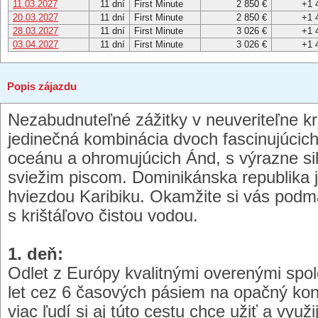
11.03.2027
11 dní
First Minute
2 850 €
+1 
20.03.2027
11 dní
First Minute
2 850 €
+1 
28.03.2027
11 dní
First Minute
3 026 €
+1 
03.04.2027
11 dní
First Minute
3 026 €
+1 
Popis zájazdu
Nezabudnuteľné zážitky v neuveriteľne k
jedinečná kombinácia dvoch fascinujúcic
oceánu a ohromujúcich Ánd, s výrazne 
sviežim piscom. Dominikánska republika
hviezdou Karibiku. Okamžite si vás podm
s krištáľovo čistou vodou.
1. deň:
Odlet z Európy kvalitnými overenými spo
let cez 6 časových pásiem na opačný kon
viac ľudí si aj túto cestu chce užiť a vyu