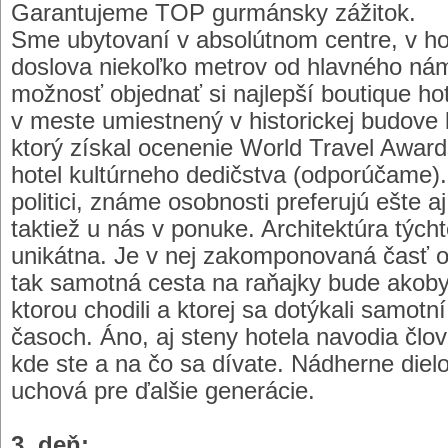
Garantujeme TOP gurmánsky zážitok.
Sme ubytovaní v absolútnom centre, v hote
doslova niekoľko metrov od hlavného nám
možnosť objednať si najlepší boutique ho
v meste umiestnený v historickej budove k
ktorý získal ocenenie World Travel Awards
hotel kultúrneho dedičstva (odporúčame).
politici, známe osobnosti preferujú ešte 
taktiež u nás v ponuke. Architektúra týcht
unikátna. Je v nej zakomponovaná časť o
tak samotná cesta na raňajky bude akoby
ktorou chodili a ktorej sa dotýkali samotn
časoch. Áno, aj steny hotela navodia člo
kde ste a na čo sa dívate. Nádherne dielo
uchová pre ďalšie generácie.
3. deň: