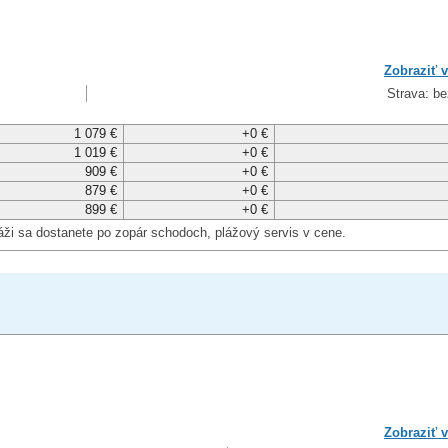
Zobraziť v
Strava: be
1 079 €
+0 €
1 019 €
+0 €
909 €
+0 €
879 €
+0 €
899 €
+0 €
áži sa dostanete po zopár schodoch, plážový servis v cene.
Zobraziť v