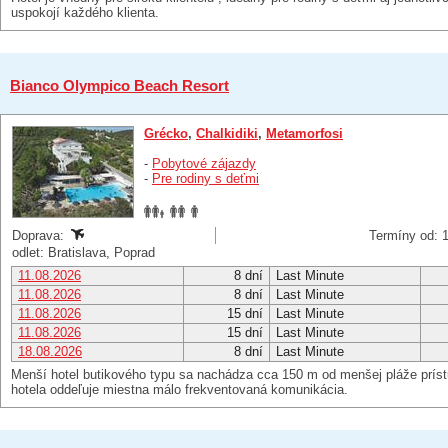
uspokojí každého klienta.
Bianco Olympico Beach Resort
Grécko
,
Chalkidiki
,
Metamorfosi
-
Pobytové zájazdy
-
Pre rodiny s deťmi
Doprava:
Termíny od: 1
odlet: Bratislava, Poprad
11.08.2026
8 dní
Last Minute
11.08.2026
8 dní
Last Minute
11.08.2026
15 dní
Last Minute
11.08.2026
15 dní
Last Minute
18.08.2026
8 dní
Last Minute
Menší hotel butikového typu sa nachádza cca 150 m od menšej pláže príst
hotela oddeľuje miestna málo frekventovaná komunikácia.