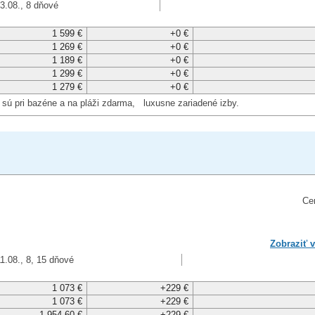
3.08., 8 dňové
1 599 €
+0 €
1 269 €
+0 €
1 189 €
+0 €
1 299 €
+0 €
1 279 €
+0 €
y sú pri bazéne a na pláži zdarma, luxusne zariadené izby.
Cen
Zobraziť v
1.08., 8, 15 dňové
1 073 €
+229 €
1 073 €
+229 €
1 954,60 €
+229 €