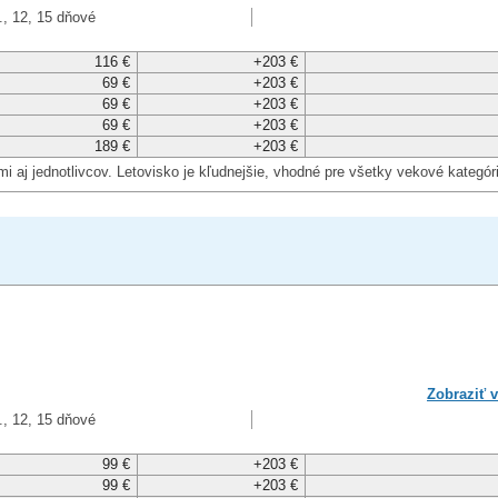
., 12, 15 dňové
116 €
+203 €
69 €
+203 €
69 €
+203 €
69 €
+203 €
189 €
+203 €
mi aj jednotlivcov. Letovisko je kľudnejšie, vhodné pre všetky vekové kategór
Zobraziť v
., 12, 15 dňové
99 €
+203 €
99 €
+203 €