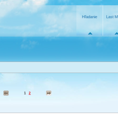
Hľadanie
Last M
1
2