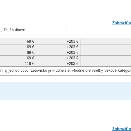
Zobraziť v
., 12, 15 dňové
69 €
+203 €
69 €
+203 €
89 €
+203 €
69 €
+203 €
118 €
+203 €
mi aj jednotlivcov. Letovisko je kľudnejšie, vhodné pre všetky vekové kategór
Zobraziť v