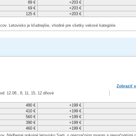
89 €
+203 €
69 €
+203 €
125 €
+203 €
ivcov. Letovisko je kľudnejšie, vhodné pre všetky vekové kategórie.
Zobraziť v
od: 12.08., 8, 11, 15, 12 dňové
480 €
+199 €
410 €
+199 €
560 €
+199 €
390 €
+199 €
460 €
+199 €
livcov. Nádherné pokojné letovisko Sarti, s priezračným morom a piesočnatými 