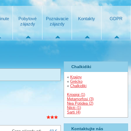
inute
Pobytové
Poznávacie
Kontakty
GDPR
zájazdy
zájazdy
Chalkidiki
«
Krajiny
«
Grécko
«
Chalkidiki
Kriopigi (1)
Metamorfosi (3)
Nea Potidea (2)
Nikiti (1)
Sarti (4)
Kontaktujte nás