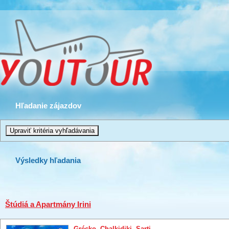
Hľadanie zájazdov
Výsledky hľadania
Štúdiá a Apartmány Irini
Grécko
,
Chalkidiki
,
Sarti