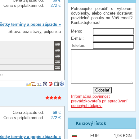
Cena zájazdu od:
69 €
Cena s príplatkami od:
272 €
Potrebujete poradiť s výberom
dovolenky, alebo chcete dostávat
pravidelné ponuky na Váš email?
Kontaktujte nás!
šetky termíny a popis zájazdu »
Meno:
Strava: bez stravy, polpenzia
E-mail:
Telefón:
ie.
Informačná povinnosť
prevádzkovateľa pri spracúvaní
osobných údajov.
Cena zájazdu od:
69 €
Cena s príplatkami od:
272 €
Kurzový lístok
EUR
1,96 BGN
šetky termíny a popis zájazdu »