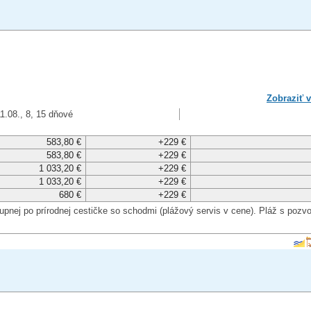
Zobraziť v
1.08., 8, 15 dňové
583,80 €
+229 €
583,80 €
+229 €
1 033,20 €
+229 €
1 033,20 €
+229 €
680 €
+229 €
upnej po prírodnej cestičke so schodmi (plážový servis v cene). Pláž s poz