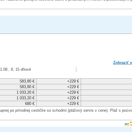
Zobraziť v
1.08., 8, 15 dňové
583,80 €
+229 €
583,80 €
+229 €
1 033,20 €
+229 €
1 033,20 €
+229 €
680 €
+229 €
upnej po prírodnej cestičke so schodmi (plážový servis v cene). Pláž s poz