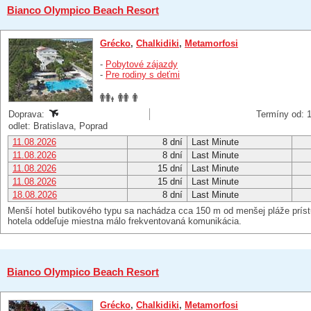
Bianco Olympico Beach Resort
Grécko
,
Chalkidiki
,
Metamorfosi
-
Pobytové zájazdy
-
Pre rodiny s deťmi
Doprava:
Termíny od: 1
odlet: Bratislava, Poprad
11.08.2026
8 dní
Last Minute
11.08.2026
8 dní
Last Minute
11.08.2026
15 dní
Last Minute
11.08.2026
15 dní
Last Minute
18.08.2026
8 dní
Last Minute
Menší hotel butikového typu sa nachádza cca 150 m od menšej pláže príst
hotela oddeľuje miestna málo frekventovaná komunikácia.
Bianco Olympico Beach Resort
Grécko
,
Chalkidiki
,
Metamorfosi