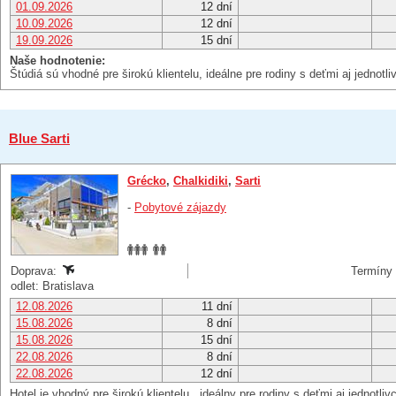
01.09.2026
12 dní
10.09.2026
12 dní
19.09.2026
15 dní
Naše hodnotenie:
Štúdiá sú vhodné pre širokú klientelu, ideálne pre rodiny s deťmi aj jednotl
Blue Sarti
Grécko
,
Chalkidiki
,
Sarti
-
Pobytové zájazdy
Doprava:
Termíny 
odlet: Bratislava
12.08.2026
11 dní
15.08.2026
8 dní
15.08.2026
15 dní
22.08.2026
8 dní
22.08.2026
12 dní
Hotel je vhodný pre širokú klientelu , ideálny pre rodiny s deťmi aj jednot