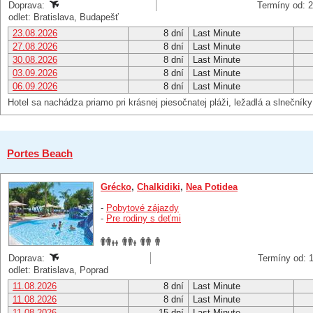
Doprava:
Termíny od: 2
odlet: Bratislava, Budapešť
23.08.2026
8 dní
Last Minute
27.08.2026
8 dní
Last Minute
30.08.2026
8 dní
Last Minute
03.09.2026
8 dní
Last Minute
06.09.2026
8 dní
Last Minute
Hotel sa nachádza priamo pri krásnej piesočnatej pláži, ležadlá a slnečník
Portes Beach
Grécko
,
Chalkidiki
,
Nea Potidea
-
Pobytové zájazdy
-
Pre rodiny s deťmi
Doprava:
Termíny od: 1
odlet: Bratislava, Poprad
11.08.2026
8 dní
Last Minute
11.08.2026
8 dní
Last Minute
11.08.2026
15 dní
Last Minute