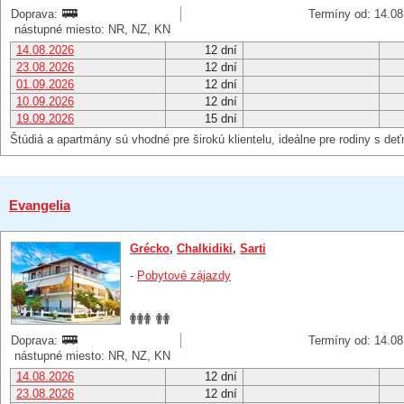
Doprava:
Termíny od: 14.08
nástupné miesto: NR, NZ, KN
14.08.2026
12 dní
23.08.2026
12 dní
01.09.2026
12 dní
10.09.2026
12 dní
19.09.2026
15 dní
Štúdiá a apartmány sú vhodné pre širokú klientelu, ideálne pre rodiny s deť
Evangelia
Grécko
,
Chalkidiki
,
Sarti
-
Pobytové zájazdy
Doprava:
Termíny od: 14.08
nástupné miesto: NR, NZ, KN
14.08.2026
12 dní
23.08.2026
12 dní