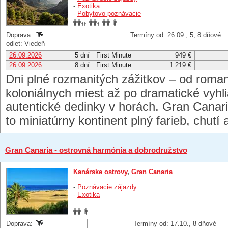
-
Exotika
-
Pobytovo-poznávacie
Doprava:
Termíny od: 26.09., 5, 8 dňové
odlet: Viedeň
26.09.2026
5 dní
First Minute
949 €
26.09.2026
8 dní
First Minute
1 219 €
Dni plné rozmanitých zážitkov – od roman
koloniálnych miest až po dramatické vyhli
autentické dedinky v horách. Gran Canaria
to miniatúrny kontinent plný farieb, chutí 
Gran Canaria - ostrovná harmónia a dobrodružstvo
Kanárske ostrovy
,
Gran Canaria
-
Poznávacie zájazdy
-
Exotika
Doprava:
Termíny od: 17.10., 8 dňové