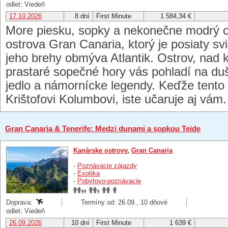
odlet: Viedeň
17.10.2026
8 dní
First Minute
1 584,34 €
More piesku, sopky a nekonečne modrý o
ostrova Gran Canaria, ktorý je posiaty sv
jeho brehy obmýva Atlantik. Ostrov, nad k
prastaré sopečné hory vás pohladí na duš
jedlo a námornícke legendy. Keďže tento 
Krištofovi Kolumbovi, iste učaruje aj vám.
Gran Canaria & Tenerife: Medzi dunami a sopkou Teide
Kanárske ostrovy
,
Gran Canaria
-
Poznávacie zájazdy
-
Exotika
-
Pobytovo-poznávacie
Doprava:
Termíny od: 26.09., 10 dňové
odlet: Viedeň
26.09.2026
10 dní
First Minute
1 639 €