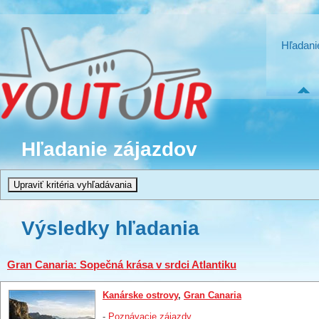
Hľadani
Hľadanie zájazdov
Výsledky hľadania
Gran Canaria: Sopečná krása v srdci Atlantiku
Kanárske ostrovy
,
Gran Canaria
-
Poznávacie zájazdy