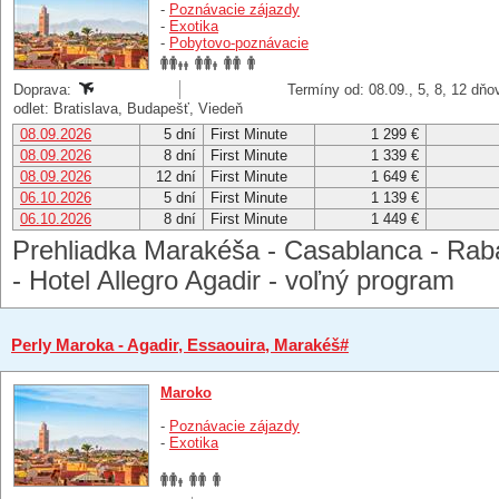
-
Poznávacie zájazdy
-
Exotika
-
Pobytovo-poznávacie
Doprava:
Termíny od: 08.09., 5, 8, 12 dňo
odlet: Bratislava, Budapešť, Viedeň
08.09.2026
5 dní
First Minute
1 299 €
08.09.2026
8 dní
First Minute
1 339 €
08.09.2026
12 dní
First Minute
1 649 €
06.10.2026
5 dní
First Minute
1 139 €
06.10.2026
8 dní
First Minute
1 449 €
Prehliadka Marakéša - Casablanca - Rabat
- Hotel Allegro Agadir - voľný program
Perly Maroka - Agadir, Essaouira, Marakéš#
Maroko
-
Poznávacie zájazdy
-
Exotika