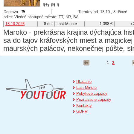
Doprava:
Termíny od: 13.10., 8 dňové
odlet: Viedeň nástupné miesto: TT, NR, BA
13.10.2026
8 dní
Last Minute
1 398 €
+
Maroko - prekrásna krajina dýchajúca hist
sa do tajov kráľovských miest a magickej 
maurských palácov, nekonečnej púšte, sln
1
2
Hľadanie
Last Minute
Pobytové zájazdy
Poznávacie zájazdy
Kontakty
GDPR