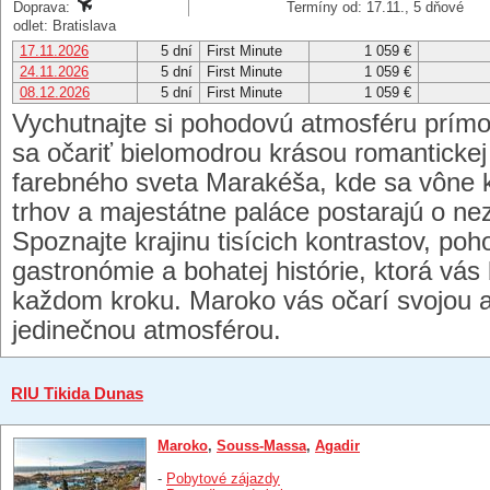
Doprava:
Termíny od: 17.11., 5 dňové
odlet: Bratislava
17.11.2026
5 dní
First Minute
1 059 €
24.11.2026
5 dní
First Minute
1 059 €
08.12.2026
5 dní
First Minute
1 059 €
Vychutnajte si pohodovú atmosféru prímo
sa očariť bielomodrou krásou romantickej
farebného sveta Marakéša, kde sa vône k
trhov a majestátne paláce postarajú o ne
Spoznajte krajinu tisícich kontrastov, po
gastronómie a bohatej histórie, ktorá vá
každom kroku. Maroko vás očarí svojou a
jedinečnou atmosférou.
RIU Tikida Dunas
Maroko
,
Souss-Massa
,
Agadir
-
Pobytové zájazdy