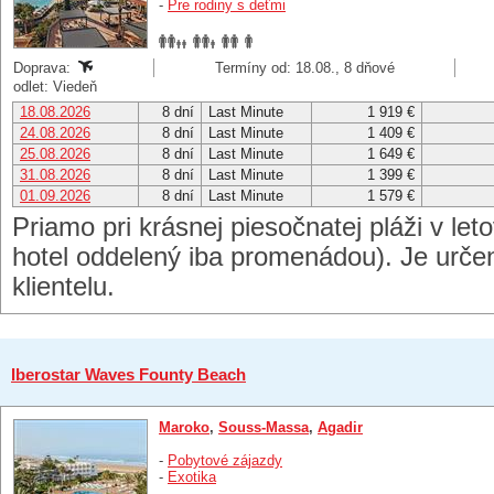
-
Pre rodiny s deťmi
Doprava:
Termíny od: 18.08., 8 dňové
odlet: Viedeň
18.08.2026
8 dní
Last Minute
1 919 €
24.08.2026
8 dní
Last Minute
1 409 €
25.08.2026
8 dní
Last Minute
1 649 €
31.08.2026
8 dní
Last Minute
1 399 €
01.09.2026
8 dní
Last Minute
1 579 €
Priamo pri krásnej piesočnatej pláži v let
hotel oddelený iba promenádou). Je urče
klientelu.
Iberostar Waves Founty Beach
Maroko
,
Souss-Massa
,
Agadir
-
Pobytové zájazdy
-
Exotika