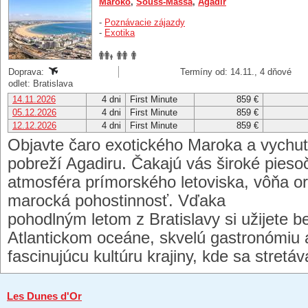
Maroko
,
Souss-Massa
,
Agadir
-
Poznávacie zájazdy
-
Exotika
Doprava:
Termíny od: 14.11., 4 dňové
odlet: Bratislava
14.11.2026
4 dni
First Minute
859 €
05.12.2026
4 dni
First Minute
859 €
12.12.2026
4 dni
First Minute
859 €
Objavte čaro exotického Maroka a vychut
pobreží Agadiru. Čakajú vás široké pieso
atmosféra prímorského letoviska, vôňa ori
marocká pohostinnosť. Vďaka
pohodlným letom z Bratislavy
si užijete 
Atlantickom oceáne, skvelú gastronómiu
fascinujúcu kultúru krajiny, kde sa stretá
Les Dunes d'Or