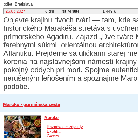
odlet: Bratislava
26.03.2027
8 dní
First Minute
1 449 €
Objavte krajinu dvoch tvárí — tam, kde sa
historického Marakéša stretáva s uvoľ
prímorského Agadiru. Zájazd „Dve tváre 
farebnými súkmi, orientálnou architektúr
Atlantiku. Prejdeme sa uličkami starej m
korenia na najslávnejšom námestí krajiny
pokojný oddych pri mori. Spojme autentic
nerušeným leňošením a spoznajme Maroko
podobe.
Maroko - gurmánska cesta
Maroko
-
Poznávacie zájazdy
-
Exotika
-
Gastro