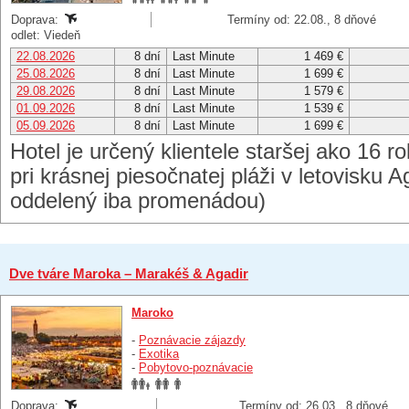
Doprava:
Termíny od: 22.08., 8 dňové
odlet: Viedeň
22.08.2026
8 dní
Last Minute
1 469 €
25.08.2026
8 dní
Last Minute
1 699 €
29.08.2026
8 dní
Last Minute
1 579 €
01.09.2026
8 dní
Last Minute
1 539 €
05.09.2026
8 dní
Last Minute
1 699 €
Hotel je určený klientele staršej ako 16 
pri krásnej piesočnatej pláži v letovisku A
oddelený iba promenádou)
Dve tváre Maroka – Marakéš & Agadir
Maroko
-
Poznávacie zájazdy
-
Exotika
-
Pobytovo-poznávacie
Doprava:
Termíny od: 26.03., 8 dňové