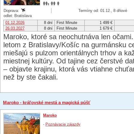
Doprava:
Termíny od: 01.12., 8 dňové
odlet: Bratislava
01.12.2026
8 dní
First Minute
1 499 €
26.03.2027
8 dní
First Minute
1 679 €
Maroko, ktoré sa neochutnáva len očami
letom z Bratislavy/Košíc na gurmánsku c
miešajú s pulzom orientálnych trhov a ka
miestnej kultúry. Od tajine cez čerstvé d
– objavte krajinu, ktorá vás vtiahne chuťa
než by ste čakali.
Maroko - kráľovské mestá a magická púšť
Maroko
-
Poznávacie zájazdy