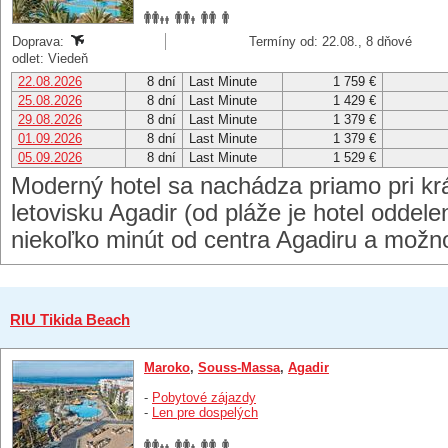
Doprava:
Termíny od: 22.08., 8 dňové
odlet: Viedeň
22.08.2026
8 dní
Last Minute
1 759 €
25.08.2026
8 dní
Last Minute
1 429 €
29.08.2026
8 dní
Last Minute
1 379 €
01.09.2026
8 dní
Last Minute
1 379 €
05.09.2026
8 dní
Last Minute
1 529 €
Moderný hotel sa nachádza priamo pri krá
letovisku Agadir (od pláže je hotel oddel
niekoľko minút od centra Agadiru a mož
RIU Tikida Beach
Maroko
,
Souss-Massa
,
Agadir
-
Pobytové zájazdy
-
Len pre dospelých