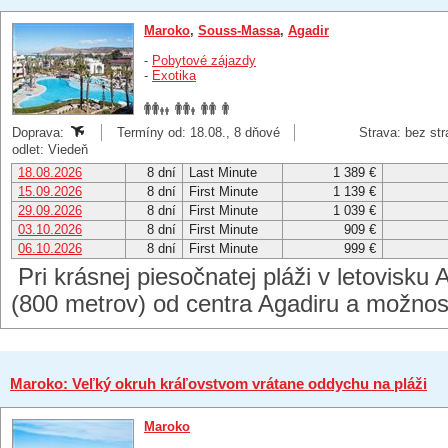
Maroko
,
Souss-Massa
,
Agadir
-
Pobytové zájazdy
-
Exotika
Doprava:
Termíny od: 18.08., 8 dňové
Strava: bez str
odlet: Viedeň
18.08.2026
8 dní
Last Minute
1 389 €
15.09.2026
8 dní
First Minute
1 139 €
29.09.2026
8 dní
First Minute
1 039 €
03.10.2026
8 dní
First Minute
909 €
06.10.2026
8 dní
First Minute
999 €
Pri krásnej piesočnatej pláži v letovisku 
(800 metrov) od centra Agadiru a možno
Maroko: Veľký okruh kráľovstvom vrátane oddychu na pláži
Maroko