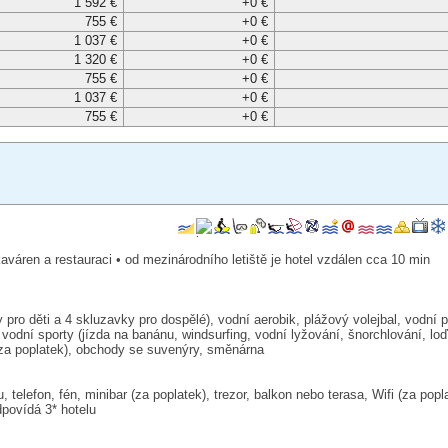
1 592 €
+0 €
755 €
+0 €
1 037 €
+0 €
1 320 €
+0 €
755 €
+0 €
1 037 €
+0 €
755 €
+0 €
váren a restauraci • od mezinárodního letiště je hotel vzdálen cca 10 min
ro děti a 4 skluzavky pro dospělé), vodní aerobik, plážový volejbal, vodní po
vodní sporty (jízda na banánu, windsurfing, vodní lyžování, šnorchlování, lo
 (za poplatek), obchody se suvenýry, směnárna
elefon, fén, minibar (za poplatek), trezor, balkon nebo terasa, Wifi (za popla
dpovídá 3* hotelu