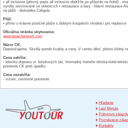
• all inclusive (přesný popis all inclusive obdržíte po příjezdu na hotel)
výroby servírované ve sklenicích • restaurace a bary - hlavní restaurace Al
na pláži - diskotéka Caligula
Pláž:
• přímo u krásné písečné pláže s dobrým koupáním vhodná i pro neplavce
Oficiálna stránka ubytovania:
www.lepacharesort.com
Názor CK:
Doporučujeme. Skvělý poměr kvality a ceny. V centru dění, přesto klidný r
Cena zahŕňa:
- leteckú dopravu vr. letiskových táx, hromadný transfer letiska-hotel-letis
poistenie CK proti úpadku
Cena nezahŕňa:
- vízum, cestovné poistenie
Hľadanie
Last Minute
Pobytové zájazd
Poznávacie zája
Kontakty