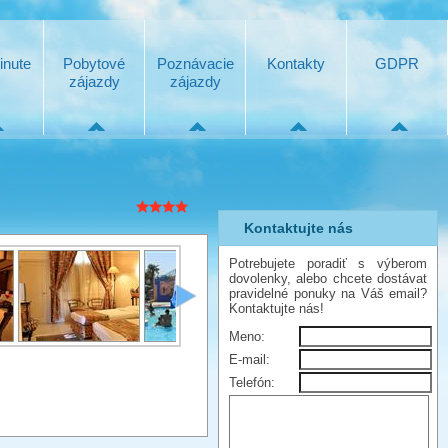
inute
Pobytové
Poznávacie
Kontakty
GDPR
zájazdy
zájazdy
Kontaktujte nás
Potrebujete poradiť s výberom
dovolenky, alebo chcete dostávat
pravidelné ponuky na Váš email?
Kontaktujte nás!
Meno:
E-mail:
Telefón: