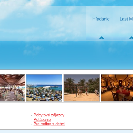
Hľadanie
Last M
-
Pobytové zájazdy
-
Potápanie
-
Pre rodiny s deťmi