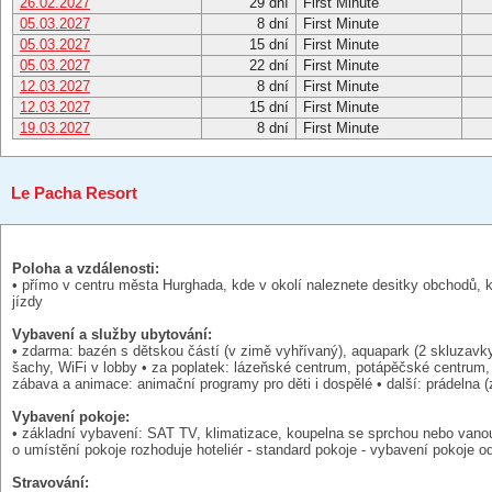
26.02.2027
29 dní
First Minute
05.03.2027
8 dní
First Minute
05.03.2027
15 dní
First Minute
05.03.2027
22 dní
First Minute
12.03.2027
8 dní
First Minute
12.03.2027
15 dní
First Minute
19.03.2027
8 dní
First Minute
Le Pacha Resort
Poloha a vzdálenosti:
• přímo v centru města Hurghada, kde v okolí naleznete desitky obchodů, ka
jízdy
Vybavení a služby ubytování:
• zdarma: bazén s dětskou částí (v zimě vyhřívaný), aquapark (2 skluzavky p
šachy, WiFi v lobby • za poplatek: lázeňské centrum, potápěčské centrum, 
zábava a animace: animační programy pro děti i dospělé • další: prádelna
Vybavení pokoje:
• základní vybavení: SAT TV, klimatizace, koupelna se sprchou nebo vanou, t
o umístění pokoje rozhoduje hoteliér - standard pokoje - vybavení pokoje o
Stravování: