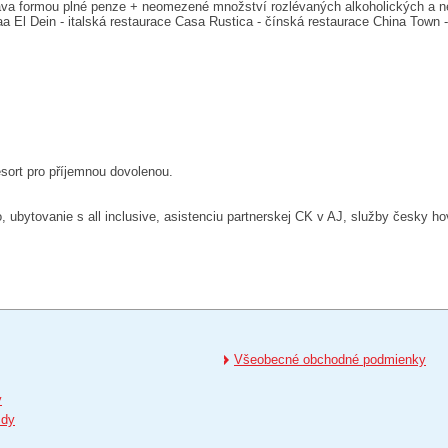
 - strava formou plné penze + neomezené množství rozlévaných alkoholických a 
aa El Dein - italská restaurace Casa Rustica - čínská restaurace China Town - 
esort pro příjemnou dovolenou.
ko, ubytovanie s all inclusive, asistenciu partnerskej CK v AJ, služby česky h
Všeobecné obchodné podmienky
y
zdy