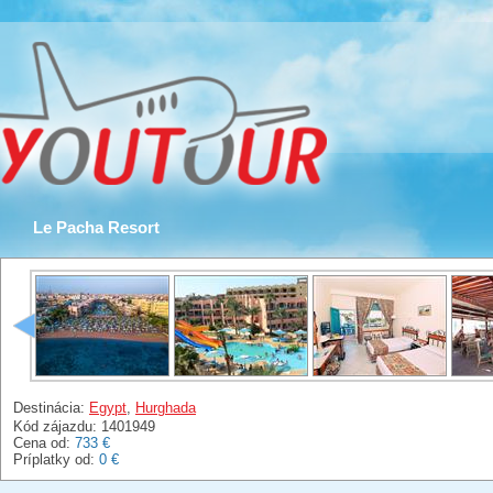
Le Pacha Resort
Destinácia:
Egypt
,
Hurghada
Kód zájazdu: 1401949
Cena od:
733 €
Príplatky od:
0 €