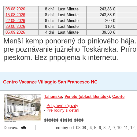
08.08.2026
8 dní
Last Minute
243,83 €
15.08.2026
8 dní
Last Minute
243,83 €
22.08.2026
8 dní
Last Minute
209 €
29.08.2026
8 dní
Last Minute
110 €
05.09.2026
4 dni
Last Minute
39,50 €
Menší kemp ponorený do píniového hája.
pre poznávanie južného Toskánska. Prír
pieskom. Bez pripojenia k internetu.
Centro Vacanze Villaggio San Francesco HC
Taliansko
,
Veneto (oblasť Benátok)
,
Caorle
-
Pobytové zájazdy
-
Pre rodiny s deťmi
Doprava:
Termíny od: 08.08., 4, 5, 6, 8, 7, 9, 10, 11, 12