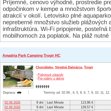
Príjemné, cenovo výhodné, prostredie pre
odpočinkom v kempe a množstvom šport
atrakcií v okolí. Letovisko plné aquaparko
nepreberné množstvo služieb plážových akt
infraštruktúra. Wi-Fi pripojenie, posteľná b
mobilhomoch za poplatok. Na pláž nutné 
Amadria Park Camping Trogir HC
Chorvátsko
,
Stredná Dalmácia
,
Trogir
-
Pobytové zájazdy
-
Pre rodiny s deťmi
Doprava:
Termíny od: 02.09., 4, 5, 8, 6, 7, 9, 10, 11, 12
02.09.2026
8 dní
Last Minute
113,86 €
02.09.2026
9 dní
Last Minute
129,57 €