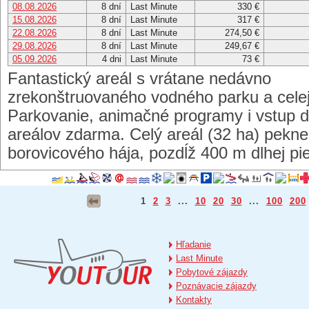
08.08.2026
8 dní
Last Minute
330 €
15.08.2026
8 dní
Last Minute
317 €
22.08.2026
8 dní
Last Minute
274,50 €
29.08.2026
8 dní
Last Minute
249,67 €
05.09.2026
4 dni
Last Minute
73 €
Fantastický areál s vrátane nedávno
zrekonštruovaného vodného parku a celej
Parkovanie, animačné programy i vstup 
areálov zdarma. Celý areál (32 ha) pekn
borovicového hája, pozdĺž 400 m dlhej pi
1
2
3
...
10
20
30
...
100
200
Hľadanie
Last Minute
Pobytové zájazdy
Poznávacie zájazdy
Kontakty