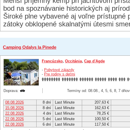
Menší príjemný kemp pri jachtovom príst
bod na spoznávanie historických aj príro
Široké plne vybavené aj voľne prístupné 
zátoky obklopené skalnatými útesmi sme
Camping Odalys la Pinede
Francúzsko
,
Occitánia
,
Cap d'Agde
-
Pobytové zájazdy
-
Pre rodiny s deťmi
Doprava:
Termíny od: 08.08., 4, 5, 6, 8, 7 dňo
08.08.2026
8 dní
Last Minute
207,63 €
15.08.2026
8 dní
Last Minute
162,63 €
22.08.2026
4 dni
Last Minute
78,25 €
22.08.2026
5 dní
Last Minute
100,50 €
22.08.2026
6 dní
Last Minute
117,50 €