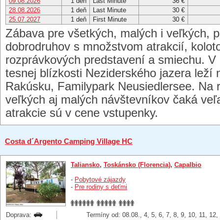
09.08.2026
1 deň
Last Minute
36 €
28.08.2026
1 deň
Last Minute
30 €
25.07.2027
1 deň
First Minute
30 €
Zábava pre všetkých, malých i veľkých, pr
dobrodruhov s množstvom atrakcií, koloto
rozprávkových predstavení a smiechu. V 
tesnej blízkosti Neziderského jazera leží
Rakúsku, Familypark Neusiedlersee. Na ro
veľkých aj malých návštevníkov čaká veľ
atrakcie sú v cene vstupenky.
Costa d´Argento Camping Village HC
Taliansko
,
Toskánsko (Florencia)
,
Capalbio
-
Pobytové zájazdy
-
Pre rodiny s deťmi
Doprava:
Termíny od: 08.08., 4, 5, 6, 7, 8, 9, 10, 11, 12