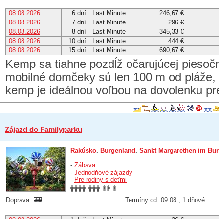
08.08.2026
6 dní
Last Minute
246,67 €
08.08.2026
7 dní
Last Minute
296 €
08.08.2026
8 dní
Last Minute
345,33 €
08.08.2026
10 dní
Last Minute
444 €
08.08.2026
15 dní
Last Minute
690,67 €
Kemp sa tiahne pozdĺž očarujúcej piesočn
mobilné domčeky sú len 100 m od pláže,
kemp je ideálnou voľbou na dovolenku pre
Zájazd do Familyparku
Rakúsko
,
Burgenland
,
Sankt Margarethen im Bu
-
Zábava
-
Jednodňové zájazdy
-
Pre rodiny s deťmi
Doprava:
Termíny od: 09.08., 1 dňové