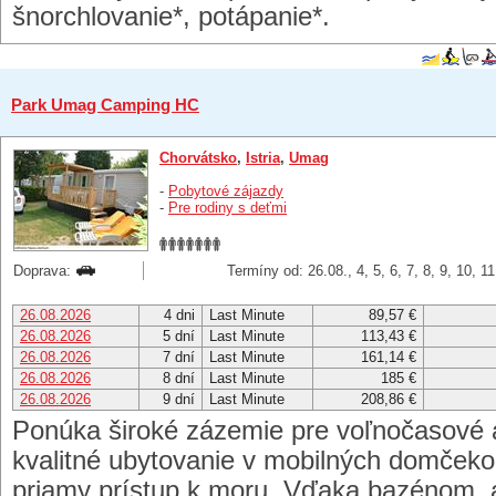
šnorchlovanie*, potápanie*.
Park Umag Camping HC
Chorvátsko
,
Istria
,
Umag
-
Pobytové zájazdy
-
Pre rodiny s deťmi
Doprava:
Termíny od: 26.08., 4, 5, 6, 7, 8, 9, 10, 1
26.08.2026
4 dni
Last Minute
89,57 €
26.08.2026
5 dní
Last Minute
113,43 €
26.08.2026
7 dní
Last Minute
161,14 €
26.08.2026
8 dní
Last Minute
185 €
26.08.2026
9 dní
Last Minute
208,86 €
Ponúka široké zázemie pre voľnočasové aj
kvalitné ubytovanie v mobilných domčekoc
priamy prístup k moru. Vďaka bazénom