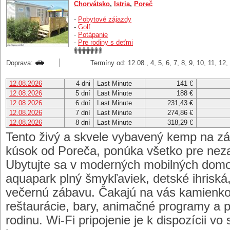
Chorvátsko
,
Istria
,
Poreč
-
Pobytové zájazdy
-
Golf
-
Potápanie
-
Pre rodiny s deťmi
Doprava:
Termíny od: 12.08., 4, 5, 6, 7, 8, 9, 10, 11, 12
12.08.2026
4 dni
Last Minute
141 €
12.08.2026
5 dní
Last Minute
188 €
12.08.2026
6 dní
Last Minute
231,43 €
12.08.2026
7 dní
Last Minute
274,86 €
12.08.2026
8 dní
Last Minute
318,29 €
Tento živý a skvele vybavený kemp na zá
kúsok od Poreča, ponúka všetko pre neza
Ubytujte sa v moderných mobilných domoc
aquapark plný šmykľaviek, detské ihriská, 
večernú zábavu. Čakajú na vás kamienkov
reštaurácie, bary, animačné programy a p
rodinu. Wi-Fi pripojenie je k dispozícii v