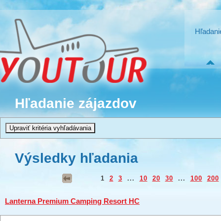
Hľadani
Hľadanie zájazdov
Výsledky hľadania
1
2
3
...
10
20
30
...
100
200
Lanterna Premium Camping Resort HC