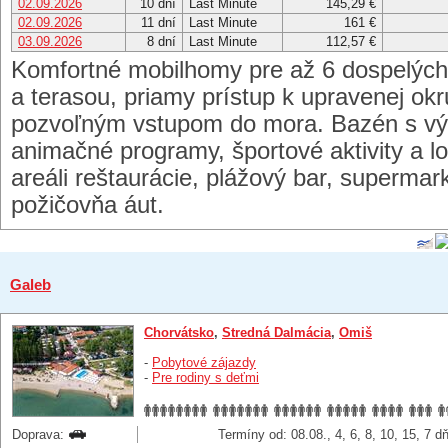
02.09.2026
10 dní
Last Minute
145,29 €
02.09.2026
11 dní
Last Minute
161 €
03.09.2026
8 dní
Last Minute
112,57 €
Komfortné mobilhomy pre až 6 dospelých a
a terasou, priamy prístup k upravenej okru
pozvoľným vstupom do mora. Bazén s v
animačné programy, športové aktivity a lo
areáli reštaurácie, plážový bar, supermark
požičovňa áut.
Galeb
Chorvátsko
,
Stredná Dalmácia
,
Omiš
-
Pobytové zájazdy
-
Pre rodiny s deťmi
Doprava:
Termíny od: 08.08., 4, 6, 8, 10, 15, 7 d