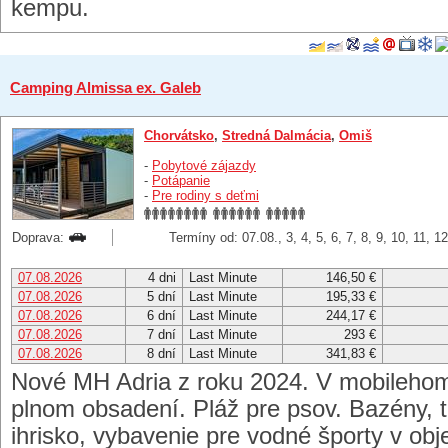
kempu.
Camping Almissa ex. Galeb
Chorvátsko
,
Stredná Dalmácia
,
Omiš
-
Pobytové zájazdy
-
Potápanie
-
Pre rodiny s deťmi
Doprava:
Termíny od: 07.08., 3, 4, 5, 6, 7, 8, 9, 10, 11, 1
07.08.2026
4 dni
Last Minute
146,50 €
07.08.2026
5 dní
Last Minute
195,33 €
07.08.2026
6 dní
Last Minute
244,17 €
07.08.2026
7 dní
Last Minute
293 €
07.08.2026
8 dní
Last Minute
341,83 €
Nové MH Adria z roku 2024. V mobilehom
plnom obsadení. Pláž pre psov. Bazény, t
ihrisko, vybavenie pre vodné športy v obj