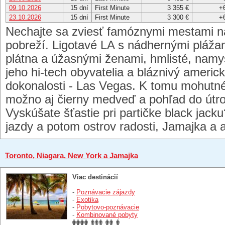
09.10.2026
15 dní
First Minute
3 355 €
+
23.10.2026
15 dní
First Minute
3 300 €
+
Nechajte sa zviesť famóznymi mestami
pobreží. Ligotavé LA s nádhernými pláža
plátna a úžasnými ženami, hmlisté, namy
jeho hi-tech obyvatelia a bláznivý ameri
dokonalosti - Las Vegas. K tomu mohutné
možno aj čierny medveď a pohľad do út
Vyskúšate šťastie pri partičke black jack
jazdy a potom ostrov radosti, Jamajka a al
Toronto, Niagara, New York a Jamajka
Viac destinácií
-
Poznávacie zájazdy
-
Exotika
-
Pobytovo-poznávacie
-
Kombinované pobyty