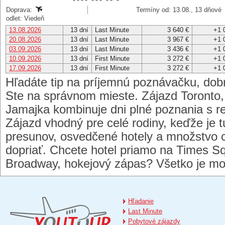
Doprava:
Termíny od: 13.08., 13 dňové
odlet: Viedeň
13.08.2026
13 dní
Last Minute
3 640 €
+1 
20.08.2026
13 dní
Last Minute
3 967 €
+1 
03.09.2026
13 dní
Last Minute
3 436 €
+1 
10.09.2026
13 dní
First Minute
3 272 €
+1 
17.09.2026
13 dní
First Minute
3 272 €
+1 
Hľadáte tip na príjemnú poznávačku, dob
Ste na správnom mieste. Zájazd Toronto,
Jamajka kombinuje dni plné poznania s re
Zájazd vhodný pre celé rodiny, keďže je
presunov, osvedčené hotely a množstvo c
dopriať. Chcete hotel priamo na Times S
Broadway, hokejový zápas? Všetko je mo
Hľadanie
Last Minute
Pobytové zájazdy