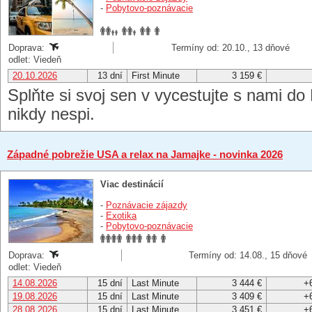
-
Pobytovo-poznávacie
Doprava:
Termíny od: 20.10., 13 dňové
odlet: Viedeň
20.10.2026
13 dní
First Minute
3 159 €
Splňte si svoj sen v vycestujte s nami d
nikdy nespi.
Západné pobrežie USA a relax na Jamajke - novinka 2026
Viac destinácií
-
Poznávacie zájazdy
-
Exotika
-
Pobytovo-poznávacie
Doprava:
Termíny od: 14.08., 15 dňové
odlet: Viedeň
14.08.2026
15 dní
Last Minute
3 444 €
+
19.08.2026
15 dní
Last Minute
3 409 €
+
28.08.2026
15 dní
Last Minute
3 451 €
+