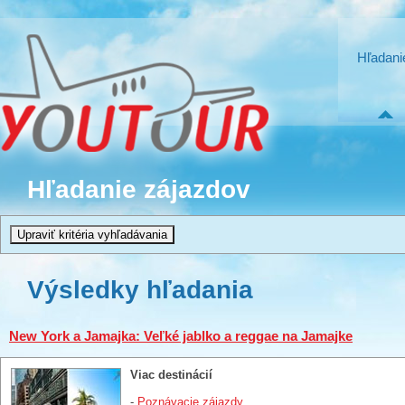
Hľadani
Hľadanie zájazdov
Výsledky hľadania
New York a Jamajka: Veľké jablko a reggae na Jamajke
Viac destinácií
-
Poznávacie zájazdy