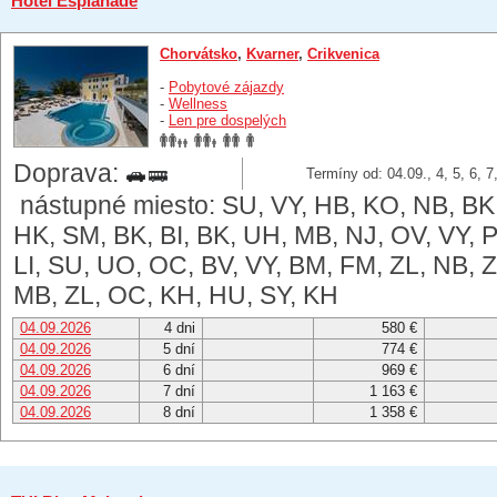
Hotel Esplanade
Chorvátsko
,
Kvarner
,
Crikvenica
-
Pobytové zájazdy
-
Wellness
-
Len pre dospelých
Doprava:
Termíny od: 04.09., 4, 5, 6, 7
nástupné miesto: SU, VY, HB, KO, NB, BK, 
HK, SM, BK, BI, BK, UH, MB, NJ, OV, VY, P
LI, SU, UO, OC, BV, VY, BM, FM, ZL, NB, 
MB, ZL, OC, KH, HU, SY, KH
04.09.2026
4 dni
580 €
04.09.2026
5 dní
774 €
04.09.2026
6 dní
969 €
04.09.2026
7 dní
1 163 €
04.09.2026
8 dní
1 358 €