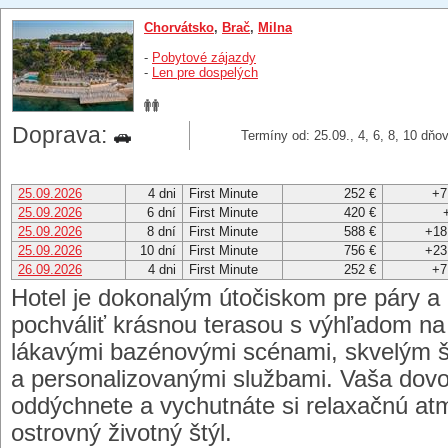
Chorvátsko
,
Brač
,
Milna
-
Pobytové zájazdy
-
Len pre dospelých
Doprava:
Termíny od: 25.09., 4, 6, 8, 10 dňo
25.09.2026
4 dni
First Minute
252 €
+7
25.09.2026
6 dní
First Minute
420 €
25.09.2026
8 dní
First Minute
588 €
+18
25.09.2026
10 dní
First Minute
756 €
+23
26.09.2026
4 dni
First Minute
252 €
+7
Hotel je dokonalým útočiskom pre páry a 
pochváliť krásnou terasou s výhľadom na 
lákavými bazénovými scénami, skvelým š
a personalizovanými službami. Vaša dovo
oddýchnete a vychutnáte si relaxačnú at
ostrovný životný štýl.