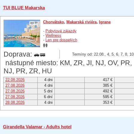
TUI BLUE Makarska
Chorvátsko
,
Makarská riviéra
,
Igrane
-
Pobytové zájazdy
-
Wellness
-
Len pre dospelých
Doprava:
Termíny od: 22.08., 4, 5, 6, 7, 8, 1
nástupné miesto: KM, ZR, JI, NJ, OV, PR,
NJ, PR, ZR, HU
22.08.2026
4 dni
417 €
27.08.2026
4 dni
385 €
27.08.2026
5 dní
492 €
27.08.2026
6 dní
595 €
28.08.2026
4 dni
353 €
Girandella Valamar - Adults hotel