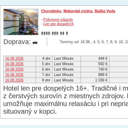
Chorvátsko
,
Makarská riviéra
,
Baška Voda
-
Pobytové zájazdy
-
Len pre dospelých
Doprava:
Termíny od: 16.08., 4, 5, 6, 7, 8, 9, 10, 
16.08.2026
4 dni
Last Minute
444 €
16.08.2026
5 dní
Last Minute
592 €
16.08.2026
6 dní
Last Minute
740 €
16.08.2026
7 dní
Last Minute
888 €
16.08.2026
8 dní
Last Minute
1 036 €
Hotel len pre dospelých 16+. Tradičné i 
z čerstvých surovín z miestnych zdrojov
umožňuje maximálnu relaxáciu i pri nepria
situovaný v kopci.