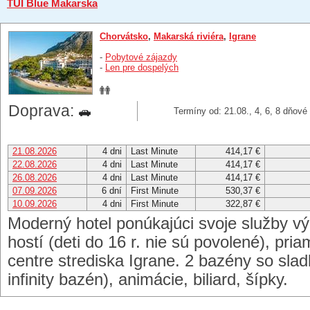
TUI Blue Makarska
Chorvátsko
,
Makarská riviéra
,
Igrane
-
Pobytové zájazdy
-
Len pre dospelých
Doprava:
Termíny od: 21.08., 4, 6, 8 dňové
21.08.2026
4 dni
Last Minute
414,17 €
22.08.2026
4 dni
Last Minute
414,17 €
26.08.2026
4 dni
Last Minute
414,17 €
07.09.2026
6 dní
First Minute
530,37 €
10.09.2026
4 dni
First Minute
322,87 €
Moderný hotel ponúkajúci svoje služby v
hostí (deti do 16 r. nie sú povolené), pria
centre strediska Igrane. 2 bazény so sla
infinity bazén), animácie, biliard, šípky.