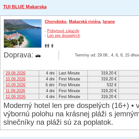
TUI BLUE Makarska
Chorvátsko
,
Makarská riviéra
,
Igrane
-
Pobytové zájazdy
-
Len pre dospelých
Doprava:
Termíny od: 29.08., 4, 6, 8, 15 dňo
29.08.2026
4 dni
Last Minute
319,20 €
10.09.2026
4 dni
First Minute
319,20 €
10.09.2026
6 dní
First Minute
532 €
11.09.2026
4 dni
First Minute
319,20 €
12.09.2026
4 dni
First Minute
319,20 €
Moderný hotel len pre dospelých (16+) • 
výbornú polohu na krásnej pláži s jemným
slnečníky na pláži sú za poplatok.