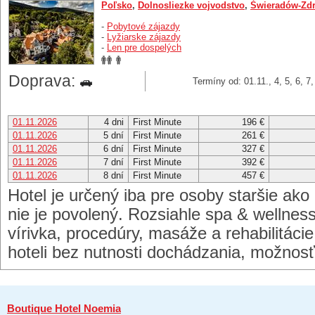
Poľsko
,
Dolnosliezke vojvodstvo
,
Świeradów-Zdr
-
Pobytové zájazdy
-
Lyžiarske zájazdy
-
Len pre dospelých
Doprava:
Termíny od: 01.11., 4, 5, 6, 7
01.11.2026
4 dni
First Minute
196 €
01.11.2026
5 dní
First Minute
261 €
01.11.2026
6 dní
First Minute
327 €
01.11.2026
7 dní
First Minute
392 €
01.11.2026
8 dní
First Minute
457 €
Hotel je určený iba pre osoby staršie ako
nie je povolený. Rozsiahle spa & wellnes
vírivka, procedúry, masáže a rehabilitáci
hoteli bez nutnosti dochádzania, možnos
Boutique Hotel Noemia