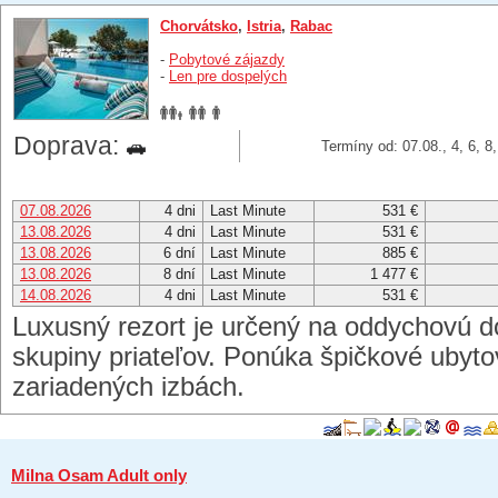
Chorvátsko
,
Istria
,
Rabac
-
Pobytové zájazdy
-
Len pre dospelých
Doprava:
Termíny od: 07.08., 4, 6, 8
07.08.2026
4 dni
Last Minute
531 €
13.08.2026
4 dni
Last Minute
531 €
13.08.2026
6 dní
Last Minute
885 €
13.08.2026
8 dní
Last Minute
1 477 €
14.08.2026
4 dni
Last Minute
531 €
Luxusný rezort je určený na oddychovú do
skupiny priateľov. Ponúka špičkové ubyt
zariadených izbách.
Milna Osam Adult only