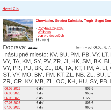
Hotel Ola
Chorvátsko
,
Stredná Dalmácia
,
Trogir- Seget Don
-
Pobytové zájazdy
-
Wellness
-
Len pre dospelých
Doprava:
Termíny od: 06.08., 6, 7
nástupné miesto: KV, SU, PM, PB, VY, LT, 
VY, TA, KM, SY, PV, ZR, JI, HK, SM, BK, BI
VY, PR, PU, BK, ZL, BA, TA, KT, HM, A, LI
ST, VY, MO, BM, FM, KT, ZL, NB, ZL, SU, L
ZR, CR, KV, MB, ZL, OC, KH, HU, SY, PB,
06.08.2026
6 dní
806 €
06.08.2026
7 dní
965 €
06.08.2026
8 dní
1 127 €
07.08.2026
6 dní
806 €
07.08.2026
7 dní
965 €