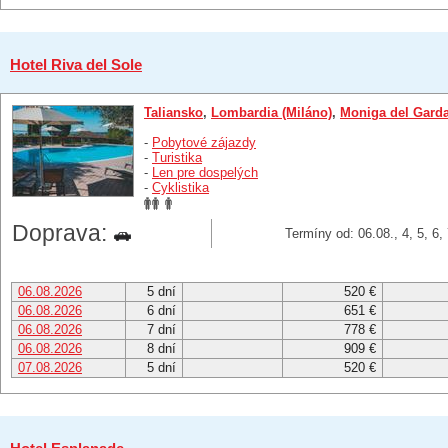
Hotel Riva del Sole
Taliansko
,
Lombardia (Miláno)
,
Moniga del Gard
-
Pobytové zájazdy
-
Turistika
-
Len pre dospelých
-
Cyklistika
Doprava:
Termíny od: 06.08., 4, 5, 6,
06.08.2026
5 dní
520 €
06.08.2026
6 dní
651 €
06.08.2026
7 dní
778 €
06.08.2026
8 dní
909 €
07.08.2026
5 dní
520 €