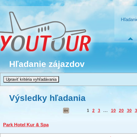
Hľadani
Hľadanie zájazdov
Výsledky hľadania
1
2
3
...
10
20
30
Park Hotel Kur & Spa