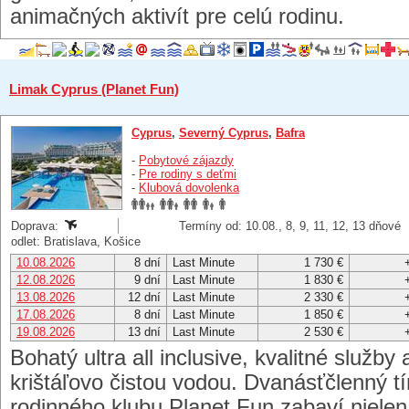
animačných aktivít pre celú rodinu.
Limak Cyprus (Planet Fun)
Cyprus
,
Severný Cyprus
,
Bafra
-
Pobytové zájazdy
-
Pre rodiny s deťmi
-
Klubová dovolenka
Doprava:
Termíny od: 10.08., 8, 9, 11, 12, 13 dňové
odlet: Bratislava, Košice
10.08.2026
8 dní
Last Minute
1 730 €
12.08.2026
9 dní
Last Minute
1 830 €
13.08.2026
12 dní
Last Minute
2 330 €
17.08.2026
8 dní
Last Minute
1 850 €
19.08.2026
13 dní
Last Minute
2 530 €
Bohatý ultra all inclusive, kvalitné služby 
krištáľovo čistou vodou. Dvanásťčlenný 
rodinného klubu Planet Fun zabaví nielen 