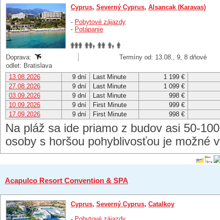
Cyprus
,
Severný Cyprus
,
Alsancak (Karavas)
-
Pobytové zájazdy
-
Potápanie
Doprava:
Termíny od: 13.08., 9, 8 dňové
odlet: Bratislava
13.08.2026
9 dní
Last Minute
1 199 €
27.08.2026
9 dní
Last Minute
1 099 €
03.09.2026
9 dní
Last Minute
998 €
10.09.2026
9 dní
First Minute
999 €
17.09.2026
9 dní
First Minute
998 €
Na pláž sa ide priamo z budov asi 50-10
osoby s horšou pohyblivosťou je možné vy
Acapulco Resort Convention & SPA
Cyprus
,
Severný Cyprus
,
Catalkoy
-
Pobytové zájazdy