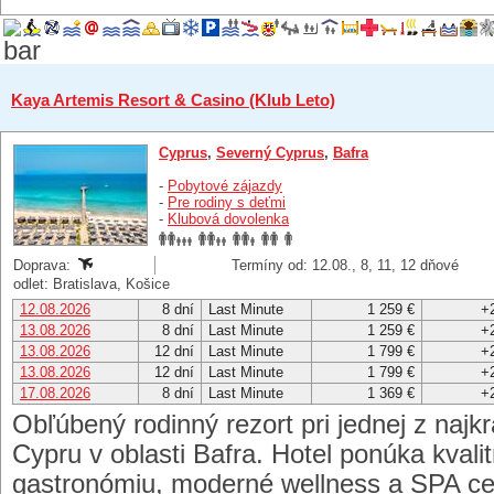
Kaya Artemis Resort & Casino (Klub Leto)
Cyprus
,
Severný Cyprus
,
Bafra
-
Pobytové zájazdy
-
Pre rodiny s deťmi
-
Klubová dovolenka
Doprava:
Termíny od: 12.08., 8, 11, 12 dňové
odlet: Bratislava, Košice
12.08.2026
8 dní
Last Minute
1 259 €
+
13.08.2026
8 dní
Last Minute
1 259 €
+
13.08.2026
12 dní
Last Minute
1 799 €
+
13.08.2026
12 dní
Last Minute
1 799 €
+
17.08.2026
8 dní
Last Minute
1 369 €
+
Obľúbený rodinný rezort pri jednej z najk
Cypru v oblasti Bafra. Hotel ponúka kvali
gastronómiu, moderné wellness a SPA ce