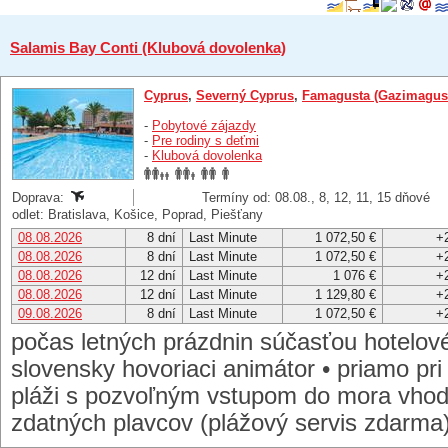
Salamis Bay Conti (Klubová dovolenka)
Cyprus
,
Severný Cyprus
,
Famagusta (Gazimagus
-
Pobytové zájazdy
-
Pre rodiny s deťmi
-
Klubová dovolenka
Doprava:
Termíny od: 08.08., 8, 12, 11, 15 dňové
odlet: Bratislava, Košice, Poprad, Piešťany
08.08.2026
8 dní
Last Minute
1 072,50 €
+
08.08.2026
8 dní
Last Minute
1 072,50 €
+
08.08.2026
12 dní
Last Minute
1 076 €
+
08.08.2026
12 dní
Last Minute
1 129,80 €
+
09.08.2026
8 dní
Last Minute
1 072,50 €
+
počas letných prázdnin súčasťou hotelo
slovensky hovoriaci animátor • priamo pri
pláži s pozvoľným vstupom do mora vhodn
zdatných plavcov (plážový servis zdarma