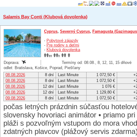
Salamis Bay Conti (Klubová dovolenka)
Cyprus
,
Severný Cyprus
,
Famagusta (Gazimagus
-
Pobytové zájazdy
-
Pre rodiny s deťmi
-
Klubová dovolenka
Doprava:
Termíny od: 08.08., 8, 12, 11, 15 dňové
odlet: Bratislava, Košice, Poprad, Piešťany
08.08.2026
8 dní
Last Minute
1 072,50 €
+
08.08.2026
8 dní
Last Minute
1 072,50 €
+
08.08.2026
12 dní
Last Minute
1 076 €
+
08.08.2026
12 dní
Last Minute
1 129,80 €
+
09.08.2026
8 dní
Last Minute
1 072,50 €
+
počas letných prázdnin súčasťou hotelo
slovensky hovoriaci animátor • priamo pri
pláži s pozvoľným vstupom do mora vhodn
zdatných plavcov (plážový servis zdarma