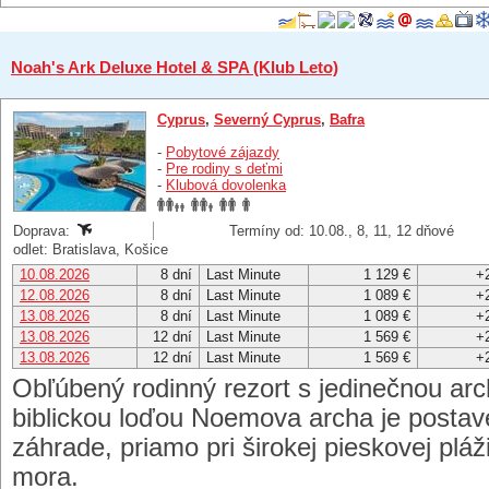
Noah's Ark Deluxe Hotel & SPA (Klub Leto)
Cyprus
,
Severný Cyprus
,
Bafra
-
Pobytové zájazdy
-
Pre rodiny s deťmi
-
Klubová dovolenka
Doprava:
Termíny od: 10.08., 8, 11, 12 dňové
odlet: Bratislava, Košice
10.08.2026
8 dní
Last Minute
1 129 €
+
12.08.2026
8 dní
Last Minute
1 089 €
+
13.08.2026
8 dní
Last Minute
1 089 €
+
13.08.2026
12 dní
Last Minute
1 569 €
+
13.08.2026
12 dní
Last Minute
1 569 €
+
Obľúbený rodinný rezort s jedinečnou arc
biblickou loďou Noemova archa je postave
záhrade, priamo pri širokej pieskovej pl
mora.