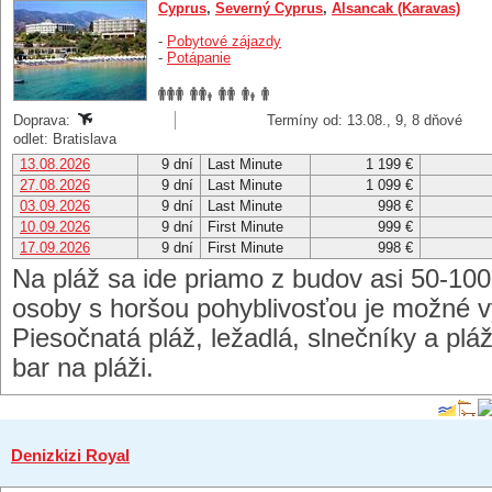
Cyprus
,
Severný Cyprus
,
Alsancak (Karavas)
-
Pobytové zájazdy
-
Potápanie
Doprava:
Termíny od: 13.08., 9, 8 dňové
odlet: Bratislava
13.08.2026
9 dní
Last Minute
1 199 €
27.08.2026
9 dní
Last Minute
1 099 €
03.09.2026
9 dní
Last Minute
998 €
10.09.2026
9 dní
First Minute
999 €
17.09.2026
9 dní
First Minute
998 €
Na pláž sa ide priamo z budov asi 50-10
osoby s horšou pohyblivosťou je možné vy
Piesočnatá pláž, ležadlá, slnečníky a pl
bar na pláži.
Denizkizi Royal