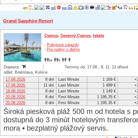
Grand Sapphire Resort
Cyprus
,
Severný Cyprus
,
Iskele
-
Pobytové zájazdy
-
Pre rodiny s deťmi
Doprava:
Termíny od: 17.08., 8, 11, 12 dňové
odlet: Bratislava, Košice
17.08.2026
8 dní
Last Minute
1 169 €
+
17.08.2026
11 dní
Last Minute
1 499 €
+
19.08.2026
8 dní
Last Minute
1 149 €
+
20.08.2026
8 dní
First Minute
1 195,35 €
+
20.08.2026
8 dní
First Minute
1 195,35 €
+
Široká piesková pláž 500 m od hotela s 
dostupná do 3 minút hotelovým transfero
mora • bezplatný plážový servis.