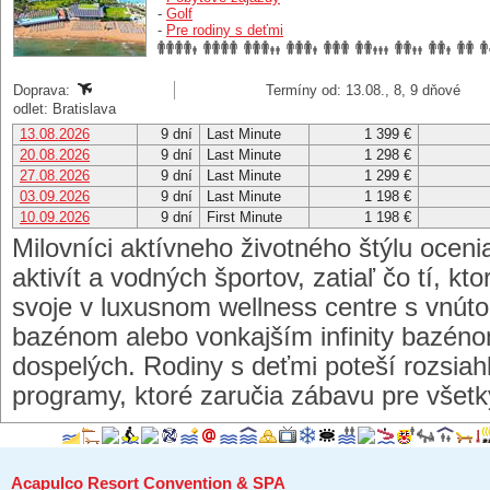
-
Golf
-
Pre rodiny s deťmi
Doprava:
Termíny od: 13.08., 8, 9 dňové
odlet: Bratislava
13.08.2026
9 dní
Last Minute
1 399 €
20.08.2026
9 dní
Last Minute
1 298 €
27.08.2026
9 dní
Last Minute
1 299 €
03.09.2026
9 dní
Last Minute
1 198 €
10.09.2026
9 dní
First Minute
1 198 €
Milovníci aktívneho životného štýlu ocen
aktivít a vodných športov, zatiaľ čo tí, kto
svoje v luxusnom wellness centre s vnút
bazénom alebo vonkajším infinity bazén
dospelých. Rodiny s deťmi poteší rozsia
programy, ktoré zaručia zábavu pre všetk
Acapulco Resort Convention & SPA