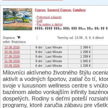
Cyprus
,
Severný Cyprus
,
Catalkoy
-
Pobytové zájazdy
-
Golf
-
Pre rodiny s deťmi
Doprava:
Termíny od: 13.08., 8, 9, 6 dňové
odlet: Bratislava
13.08.2026
9 dní
Last Minute
1 399 €
20.08.2026
9 dní
Last Minute
1 298 €
27.08.2026
9 dní
Last Minute
1 299 €
31.08.2026
9 dní
Last Minute
1 945 €
03.09.2026
6 dní
Last Minute
1 338 €
Milovníci aktívneho životného štýlu ocen
aktivít a vodných športov, zatiaľ čo tí, kto
svoje v luxusnom wellness centre s vnút
bazénom alebo vonkajším infinity bazén
dospelých. Rodiny s deťmi poteší rozsia
programy, ktoré zaručia zábavu pre všetk