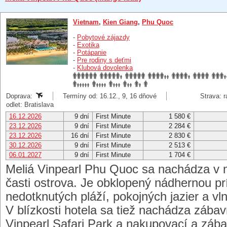
Vietnam
,
Kien Giang
,
Phu Quoc
-
Pobytové zájazdy
-
Exotika
-
Potápanie
-
Pre rodiny s deťmi
-
Klubová dovolenka
Doprava:
Termíny od: 16.12., 9, 16 dňové
Strava: r
odlet: Bratislava
16.12.2026
9 dní
First Minute
1 580 €
23.12.2026
9 dní
First Minute
2 284 €
23.12.2026
16 dní
First Minute
2 830 €
30.12.2026
9 dní
First Minute
2 513 €
06.01.2027
9 dní
First Minute
1 704 €
Meliá Vinpearl Phu Quoc sa nachádza v 
časti ostrova. Je obklopený nádhernou p
nedotknutých pláží, pokojných jazier a vl
V blízkosti hotela sa tiež nachádza záb
Vinpearl Safari Park a nakupovací a zá