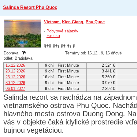
Salinda Resort Phu Quoc
Vietnam
,
Kien Giang
,
Phu Quoc
-
Pobytové zájazdy
-
Exotika
Doprava:
Termíny od: 16.12., 9, 16 dňové
odlet: Bratislava
16.12.2026
9 dní
First Minute
2 324 €
23.12.2026
9 dní
First Minute
3 441 €
23.12.2026
16 dní
First Minute
5 360 €
30.12.2026
9 dní
First Minute
3 970 €
06.01.2027
9 dní
First Minute
2 292 €
Salinda rezort sa nachádza na západnom
vietnamského ostrova Phu Quoc. Nachádz
hlavného mesta ostrova Duong Dong. Napr
vás v objekte čaká idylické prostredie v
bujnou vegetáciou.