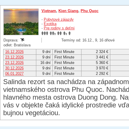
Vietnam
,
Kien Giang
,
Phu Quoc
-
Pobytové zájazdy
-
Exotika
-
Pre rodiny s deťmi
Doprava:
Termíny od: 16.12., 9, 16 dňové
odlet: Bratislava
16.12.2026
9 dní
First Minute
2 324 €
23.12.2026
9 dní
First Minute
3 441 €
23.12.2026
16 dní
First Minute
5 360 €
30.12.2026
9 dní
First Minute
3 970 €
06.01.2027
9 dní
First Minute
2 292 €
Salinda rezort sa nachádza na západnom
vietnamského ostrova Phu Quoc. Nachádz
hlavného mesta ostrova Duong Dong. Napr
vás v objekte čaká idylické prostredie v
bujnou vegetáciou.