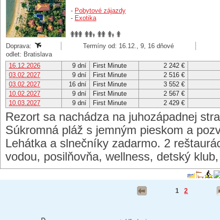
-
Pobytové zájazdy
-
Exotika
Doprava:
Termíny od: 16.12., 9, 16 dňové
odlet: Bratislava
16.12.2026
9 dní
First Minute
2 242 €
03.02.2027
9 dní
First Minute
2 516 €
03.02.2027
16 dní
First Minute
3 552 €
10.02.2027
9 dní
First Minute
2 567 €
10.03.2027
9 dní
First Minute
2 429 €
Rezort sa nachádza na juhozápadnej str
Súkromná pláž s jemným pieskom a poz
Lehátka a slnečníky zadarmo. 2 reštaurác
vodou, posilňovňa, wellness, detský klub
1
2