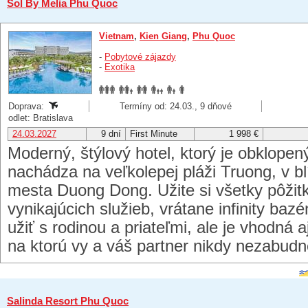
Sol By Melia Phu Quoc
Vietnam
,
Kien Giang
,
Phu Quoc
-
Pobytové zájazdy
-
Exotika
Doprava:
Termíny od: 24.03., 9 dňové
odlet: Bratislava
24.03.2027
9 dní
First Minute
1 998 €
Moderný, štýlový hotel, ktorý je obklopen
nachádza na veľkolepej pláži Truong, v bl
mesta Duong Dong. Užite si všetky pôžitk
vynikajúcich služieb, vrátane infinity ba
užiť s rodinou a priateľmi, ale je vhodná 
na ktorú vy a váš partner nikdy nezabudn
Salinda Resort Phu Quoc