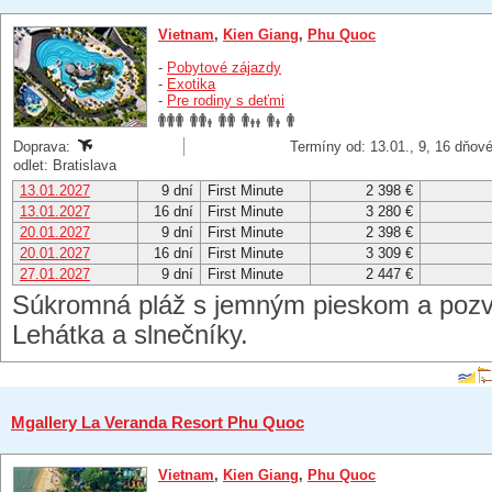
Vietnam
,
Kien Giang
,
Phu Quoc
-
Pobytové zájazdy
-
Exotika
-
Pre rodiny s deťmi
Doprava:
Termíny od: 13.01., 9, 16 dňov
odlet: Bratislava
13.01.2027
9 dní
First Minute
2 398 €
13.01.2027
16 dní
First Minute
3 280 €
20.01.2027
9 dní
First Minute
2 398 €
20.01.2027
16 dní
First Minute
3 309 €
27.01.2027
9 dní
First Minute
2 447 €
Súkromná pláž s jemným pieskom a poz
Lehátka a slnečníky.
Mgallery La Veranda Resort Phu Quoc
Vietnam
,
Kien Giang
,
Phu Quoc