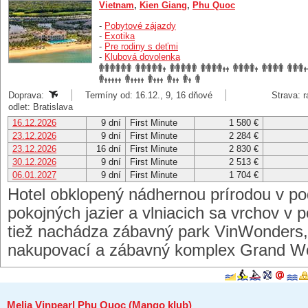
Vietnam
,
Kien Giang
,
Phu Quoc
-
Pobytové zájazdy
-
Exotika
-
Pre rodiny s deťmi
-
Klubová dovolenka
Doprava:
Termíny od: 16.12., 9, 16 dňové
Strava: r
odlet: Bratislava
16.12.2026
9 dní
First Minute
1 580 €
23.12.2026
9 dní
First Minute
2 284 €
23.12.2026
16 dní
First Minute
2 830 €
30.12.2026
9 dní
First Minute
2 513 €
06.01.2027
9 dní
First Minute
1 704 €
Hotel obklopený nádhernou prírodou v po
pokojných jazier a vlniacich sa vrchov v p
tiež nachádza zábavný park VinWonders, 
nakupovací a zábavný komplex Grand W
Melia Vinpearl Phu Quoc (Mango klub)