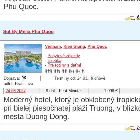
Phu Quoc.
Sol By Melia Phu Quoc
Vietnam
,
Kien Giang
,
Phu Quoc
-
Pobytové zájazdy
-
Exotika
-
Pre rodiny s deťmi
Doprava:
Termíny od: 24.03., 9 dňové
odlet: Bratislava
24.03.2027
9 dní
First Minute
1 998 €
Moderný hotel, ktorý je obklobený tropic
pri bielej piesočnatej pláži Truong, v blíz
mesta Duong Dong.