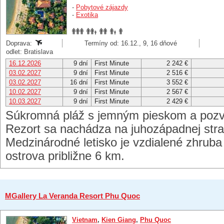
-
Pobytové zájazdy
-
Exotika
Doprava:
Termíny od: 16.12., 9, 16 dňové
odlet: Bratislava
16.12.2026
9 dní
First Minute
2 242 €
03.02.2027
9 dní
First Minute
2 516 €
03.02.2027
16 dní
First Minute
3 552 €
10.02.2027
9 dní
First Minute
2 567 €
10.03.2027
9 dní
First Minute
2 429 €
Súkromná pláž s jemným pieskom a poz
Rezort sa nachádza na juhozápadnej str
Medzinárodné letisko je vzdialené zhrub
ostrova približne 6 km.
MGallery La Veranda Resort Phu Quoc
Vietnam
,
Kien Giang
,
Phu Quoc