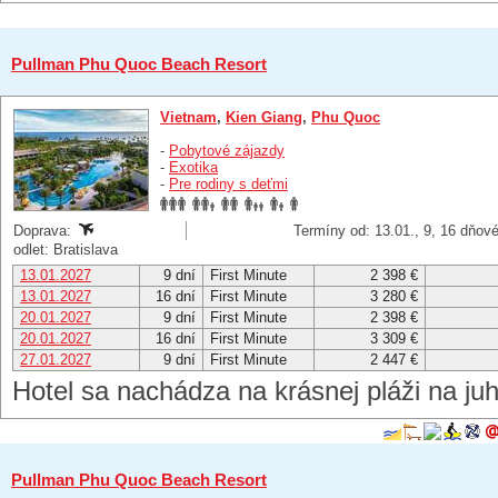
Pullman Phu Quoc Beach Resort
Vietnam
,
Kien Giang
,
Phu Quoc
-
Pobytové zájazdy
-
Exotika
-
Pre rodiny s deťmi
Doprava:
Termíny od: 13.01., 9, 16 dňov
odlet: Bratislava
13.01.2027
9 dní
First Minute
2 398 €
13.01.2027
16 dní
First Minute
3 280 €
20.01.2027
9 dní
First Minute
2 398 €
20.01.2027
16 dní
First Minute
3 309 €
27.01.2027
9 dní
First Minute
2 447 €
Hotel sa nachádza na krásnej pláži na ju
Pullman Phu Quoc Beach Resort